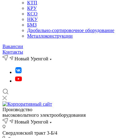
КТП
КРУ
КСО
НКУ
БМЗ
Дробильно-сортировочное оборудование
Металлоконструкции
Вакансии
Контакты
Новый Уренгой
Производство
высоковольтного электрооборудования
Новый Уренгой
Свердловский тракт 3-Б/4