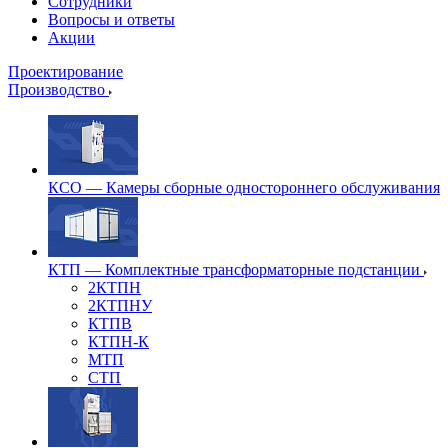
Сотрудники
Вопросы и ответы
Акции
Проектирование
Производство
КСО — Камеры сборные одностороннего обслуживания
КТП — Комплектные трансформаторные подстанции
2КТПН
2КТПНУ
КТПВ
КТПН-К
МТП
СТП