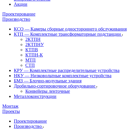
Акции
Проектирование
Производство
КСО — Камеры сборные одностороннего обслуживания
КТП — Комплектные трансформаторные подстанции
2КТПН
2КТПНУ
КТПВ
КТПН-К
МТП
СТП
КРУ — Комплектные распределительные устройства
НКУ — Низковольтные комплектные устройства
БМЗ — Блочно-модульные здания
Дробильно-сортировочное оборудование
Конвейеры ленточные
Металлоконструкции
Монтаж
Проекты
Проектирование
Производство