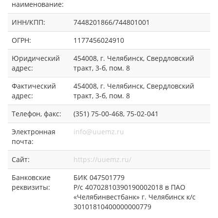
наименование:
ИНН/КПП:
7448201866/744801001
ОГРН:
1177456024910
Юридический
454008, г. Челябинск, Свердловский
адрес:
тракт, 3-б, пом. 8
Фактический
454008, г. Челябинск, Свердловский
адрес:
тракт, 3-б, пом. 8
Телефон, факс:
(351) 75-00-468, 75-02-041
Электронная
info@uuemz.ru
почта:
Сайт:
https://uuemz.ru/
Банковские
БИК 047501779
реквизиты:
Р/с 40702810390190002018 в ПАО
«Челябинвестбанк» г. Челябинск к/с
30101810400000000779