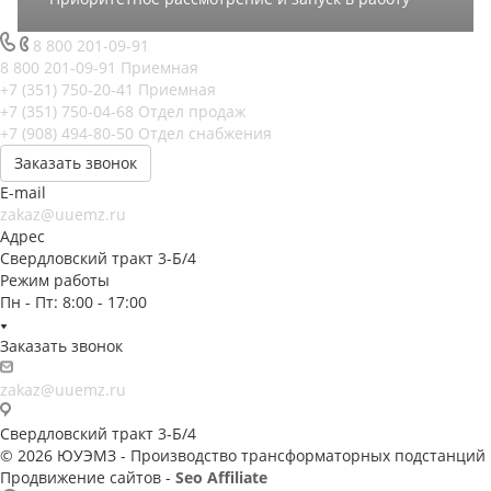
8 800 201-09-91
8 800 201-09-91
Приемная
+7 (351) 750-20-41
Приемная
+7 (351) 750-04-68
Отдел продаж
+7 (908) 494-80-50
Отдел снабжения
Заказать звонок
E-mail
zakaz@uuemz.ru
Адрес
Свердловский тракт 3-Б/4
Режим работы
Пн - Пт: 8:00 - 17:00
Заказать звонок
zakaz@uuemz.ru
Свердловский тракт 3-Б/4
© 2026 ЮУЭМЗ - Производство трансформаторных подстанций
Продвижение сайтов -
Seo Affiliate