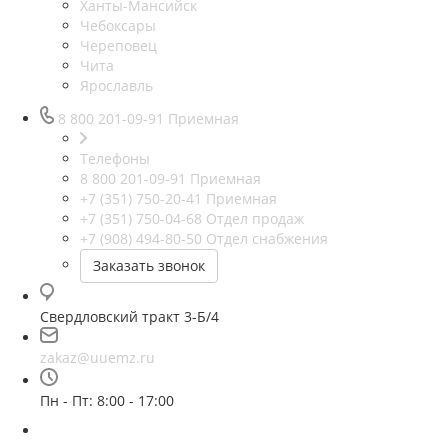
Ханты-Мансийск
Чебоксары
Череповец
Чита
Ярославль
8 800 201-09-91
Приемная
Телефоны
8 800 201-09-91
Приемная
+7 (351) 750-20-41
Приемная
+7 (351) 750-04-68
Отдел продаж
+7 (908) 494-80-50
Отдел снабжения
Заказать звонок
Свердловский тракт 3-Б/4
zakaz@uuemz.ru
Пн - Пт: 8:00 - 17:00