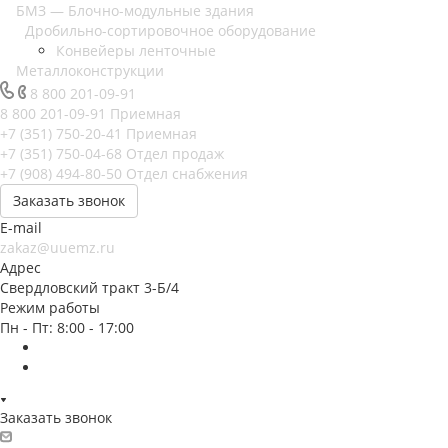
БМЗ — Блочно-модульные здания
Дробильно-сортировочное оборудование
Конвейеры ленточные
Металлоконструкции
8 800 201-09-91
8 800 201-09-91
Приемная
+7 (351) 750-20-41
Приемная
+7 (351) 750-04-68
Отдел продаж
+7 (908) 494-80-50
Отдел снабжения
Заказать звонок
E-mail
zakaz@uuemz.ru
Адрес
Свердловский тракт 3-Б/4
Режим работы
Пн - Пт: 8:00 - 17:00
Заказать звонок