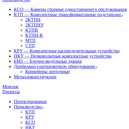
КСО — Камеры сборные одностороннего обслуживания
КТП — Комплектные трансформаторные подстанции
2КТПН
2КТПНУ
КТПВ
КТПН-К
МТП
СТП
КРУ — Комплектные распределительные устройства
НКУ — Низковольтные комплектные устройства
БМЗ — Блочно-модульные здания
Дробильно-сортировочное оборудование
Конвейеры ленточные
Металлоконструкции
Монтаж
Проекты
Проектирование
Производство
КТП
КРУ
КСО
НКУ