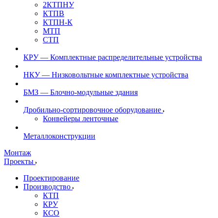
2КТПНУ
КТПВ
КТПН-К
МТП
СТП
КРУ — Комплектные распределительные устройства
НКУ — Низковольтные комплектные устройства
БМЗ — Блочно-модульные здания
Дробильно-сортировочное оборудование
Конвейеры ленточные
Металлоконструкции
Монтаж
Проекты
Проектирование
Производство
КТП
КРУ
КСО