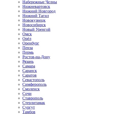
Набережные Челны
Нижневартовск
Нижний Новгород
Нижний Тагил
Новокузнецк
Новосибирск
Новый Уренгой
Омск
Орёл
Оренбург
Пенза
Пермь
Ростов-на-Дону
Рязань
Самара
Саранск
Саратов
Севастополь
Симферополь
Смоленск
Сочи
Ставрополь
Стерлитамак
Сургут
Тамбов