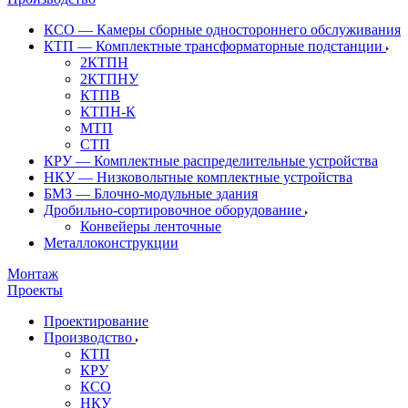
КСО — Камеры сборные одностороннего обслуживания
КТП — Комплектные трансформаторные подстанции
2КТПН
2КТПНУ
КТПВ
КТПН-К
МТП
СТП
КРУ — Комплектные распределительные устройства
НКУ — Низковольтные комплектные устройства
БМЗ — Блочно-модульные здания
Дробильно-сортировочное оборудование
Конвейеры ленточные
Металлоконструкции
Монтаж
Проекты
Проектирование
Производство
КТП
КРУ
КСО
НКУ