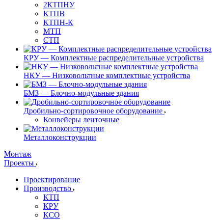
2КТПНУ
КТПВ
КТПН-К
МТП
СТП
КРУ — Комплектные распределительные устройства
НКУ — Низковольтные комплектные устройства
БМЗ — Блочно-модульные здания
Дробильно-сортировочное оборудование
Конвейеры ленточные
Металлоконструкции
Монтаж
Проекты
Проектирование
Производство
КТП
КРУ
КСО