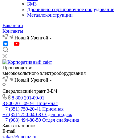
БМЗ
Дробильно-сортировочное оборудование
Металлоконструкции
Вакансии
Контакты
Новый Уренгой
Производство
высоковольтного электрооборудования
Новый Уренгой
Свердловский тракт 3-Б/4
8 800 201-09-91
8 800 201-09-91
Приемная
+7 (351) 750-20-41
Приемная
+7 (351) 750-04-68
Отдел продаж
+7 (908) 494-80-50
Отдел снабжения
Заказать звонок
E-mail
zakaz@uuemz.ru